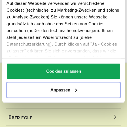
Ausgesuchte Bio-Gewürze für das besondere
Auf dieser Webseite verwenden wir verschiedene
Geschmackserlebnis. Da ist für jeden Geschmack
Cookies: (technische, zu Marketing-Zwecken und solche
das passende Gewürz dabei. Vom
Bärlauch
zu Analyse-Zwecken) Sie können unsere Webseite
Gewürzmischung
, über das
Kartoffel Gewürz
grundsätzlich auch ohne das Setzen von Cookies
oder die
Hildegard Kräuter
.
besuchen (außer den technische notwendigen). Ihnen
steht jederzeit ein Widerrufsrecht zu (siehe
Und schließlich noch unsere Bio Gewürze für Ihr
Wohlbefinden wie
Innere Ruhe
.
Datenschutzerklärung). Durch klicken auf "Ja - Cookies
zulassen" erklären Sie sich einverstanden, dass wir die
alle Cookies setzen. Details, sowie die Möglichkeit zum
Widerruf finden Sie unter:
Datenschutz
Cookies zulassen
Anpassen
WILHELM EGLE GMBH
ÜBER EGLE