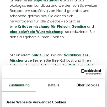
Unsere feinen
Alpenkräuter
etwa sind aus
ökologischem Landbau und werden von Schweizer
Bergbauern sorgfältig von Hand geerntet und
schonend getrocknet. Sie eignen sich
hervorragend für alle Zwecke - so gibt es
eine
Kräutermischung für Fleisch
,
Gemüse
und
eine salzfreie Würzmischung
- so reduzieren Sie
den Salzgehalt in Ihren Speisen.
Mit unserem
Salat-Fix
und der
Salatkräuter-
Mischung
verfeinern Sie Ihre Rohkost und Ihren
Salat im Handumdrehen. Und das
Kräutersalz
ist
unser universelles Würzmittel - mit jodiertem
Meersalz und ohne den Zusatzstoff
Glutamat
,
wie bei Bio-Produkten vorgeschrieben.
Zustimmung
Details
Über Cookies
Bio Gewürze für ein besonderes Geschmackserlebnis
Diese Webseite verwendet Cookies
Kennen Sie auch schon die
Best Spices
von Egle?