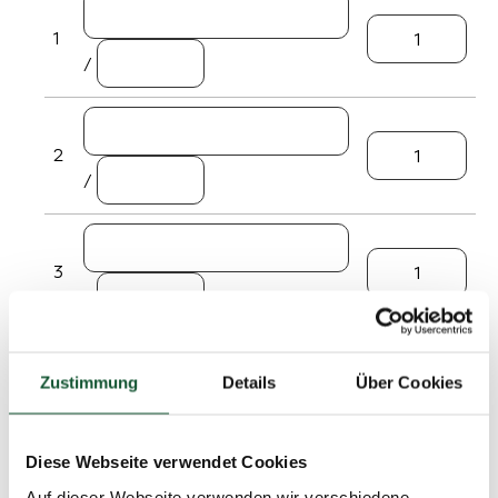
1
/
2
/
3
/
Zustimmung
Details
Über Cookies
4
/
Diese Webseite verwendet Cookies
Auf dieser Webseite verwenden wir verschiedene