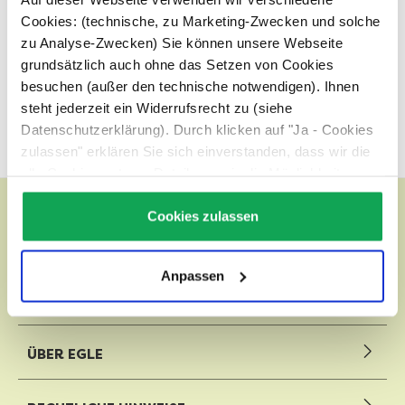
5
Cookies: (technische, zu Marketing-Zwecken und solche
/
zu Analyse-Zwecken) Sie können unsere Webseite
grundsätzlich auch ohne das Setzen von Cookies
besuchen (außer den technische notwendigen). Ihnen
Mehr
steht jederzeit ein Widerrufsrecht zu (siehe
In den Warenkorb
Datenschutzerklärung). Durch klicken auf "Ja - Cookies
zulassen" erklären Sie sich einverstanden, dass wir die
alle Cookies setzen. Details, sowie die Möglichkeit zum
Widerruf finden Sie unter:
Datenschutz
Cookies zulassen
Anpassen
WILHELM EGLE GMBH
ÜBER EGLE