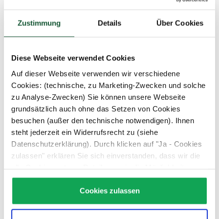
Zustimmung
Details
Über Cookies
Diese Webseite verwendet Cookies
BIO Sauerbraten, 400 g
Auf dieser Webseite verwenden wir verschiedene
Cookies: (technische, zu Marketing-Zwecken und solche
zu Analyse-Zwecken) Sie können unsere Webseite
grundsätzlich auch ohne das Setzen von Cookies
besuchen (außer den technische notwendigen). Ihnen
€ 9,99
steht jederzeit ein Widerrufsrecht zu (siehe
0.4 kg
(€ 24,98 / 1 kg)
Datenschutzerklärung). Durch klicken auf "Ja - Cookies
zulassen" erklären Sie sich einverstanden, dass wir die
alle Cookies setzen. Details, sowie die Möglichkeit zum
Widerruf finden Sie unter:
Datenschutz
Cookies zulassen