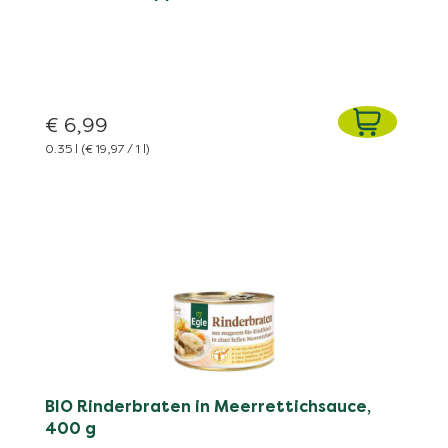
€ 6,99
0.35 l
(€ 19,97 / 1 l)
BIO Rinderbraten in Meerrettichsauce,
400 g