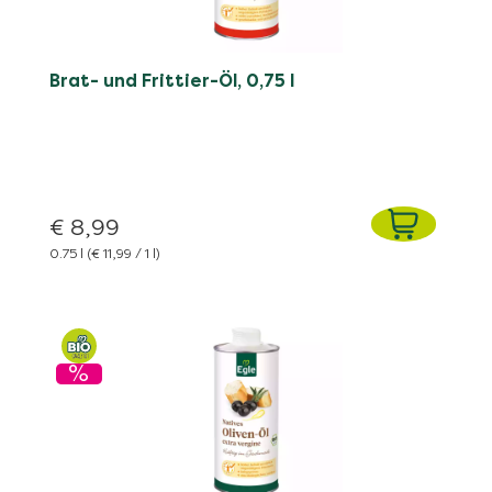
Brat- und Frittier-Öl, 0,75 l
€ 8,99
0.75 l
(€ 11,99 / 1 l)
%