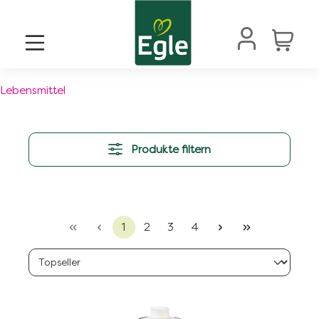
alt springen
Lebensmittel
Produkte filtern
1
2
3
4