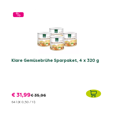
%
Klare Gemüsebrühe Sparpaket, 4 x 320 g
€ 31,99
€ 35,96
64 l
(€ 0,50 / 1 l)