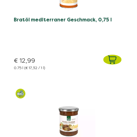
Bratöl mediterraner Geschmack, 0,75 l
€ 12,99
0.75 l
(€ 17,32 / 1 l)