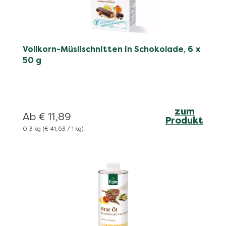
Vollkorn-Müslischnitten in Schokolade, 6 x
50 g
zum
Ab € 11,89
Produkt
0.3 kg
(€ 41,63 / 1 kg)