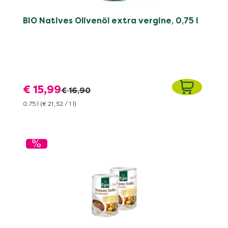
BIO Natives Olivenöl extra vergine, 0,75 l
€ 15,99
€ 16,90
0.75 l
(€ 21,32 / 1 l)
%