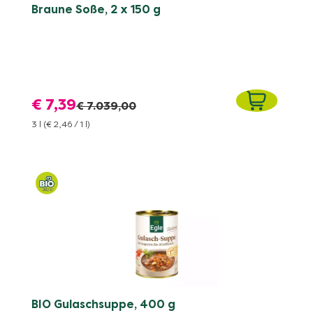
Braune Soße, 2 x 150 g
€ 7,39
€ 7.039,00
3 l
(€ 2,46 / 1 l)
BIO Gulaschsuppe, 400 g