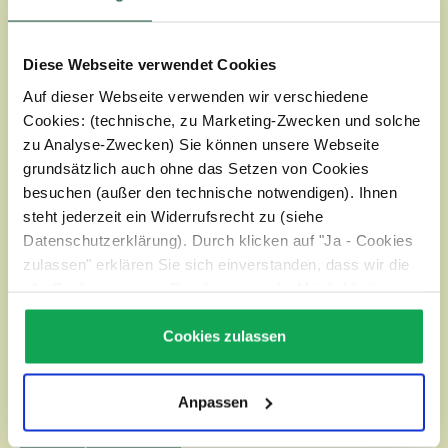
Diese Webseite verwendet Cookies
WILHELM EGLE GMBH
Auf dieser Webseite verwenden wir verschiedene
Cookies: (technische, zu Marketing-Zwecken und solche
ÜBER EGLE
zu Analyse-Zwecken) Sie können unsere Webseite
grundsätzlich auch ohne das Setzen von Cookies
besuchen (außer den technische notwendigen). Ihnen
RECHTLICHE HINWEISE
steht jederzeit ein Widerrufsrecht zu (siehe
Datenschutzerklärung). Durch klicken auf "Ja - Cookies
SERVICE
zulassen" erklären Sie sich einverstanden, dass wir die
alle Cookies setzen. Details, sowie die Möglichkeit zum
Widerruf finden Sie unter:
Datenschutz
KONTAKT
Cookies zulassen
NEWSLETTER
Anpassen
Vertrag widerrufen