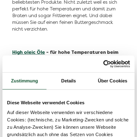
beliebtesten Produkte. Nicht zuletzt weil es sich
perfekt für hohe Temperaturen und damit zum
Braten und sogar Frittieren eignet. Und dabei
müssen Sie auf einen feinen Buttergeschmack
nicht verzichten.
High oleic Öle
- für hohe Temperaturen beim
Kochen und Braten
Zustimmung
Details
Über Cookies
Für die mediterrane Küche haben wir auch
unser
Bratöl mit Olivengeschmack
- so wertvoll
wie Olivenöl, aber hoch erhitzbar.
Diese Webseite verwendet Cookies
Wichtig ist der hohe
Rauchpunkt
- damit bleiben
Auf dieser Webseite verwenden wir verschiedene
die Bratöle auch bei Temperaturen jenseits der
Cookies: (technische, zu Marketing-Zwecken und solche
200° C hitzestabil. Das gibt perfekte Ergebnisse in
zu Analyse-Zwecken) Sie können unsere Webseite
der Küche und beim Grillen.
grundsätzlich auch ohne das Setzen von Cookies