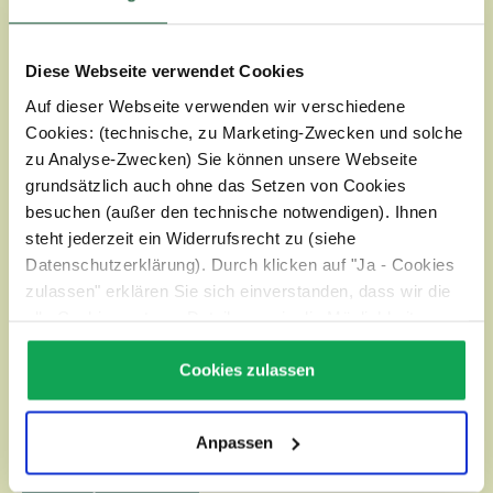
Diese Webseite verwendet Cookies
WILHELM EGLE GMBH
Auf dieser Webseite verwenden wir verschiedene
Cookies: (technische, zu Marketing-Zwecken und solche
ÜBER EGLE
zu Analyse-Zwecken) Sie können unsere Webseite
grundsätzlich auch ohne das Setzen von Cookies
besuchen (außer den technische notwendigen). Ihnen
RECHTLICHE HINWEISE
steht jederzeit ein Widerrufsrecht zu (siehe
Datenschutzerklärung). Durch klicken auf "Ja - Cookies
SERVICE
zulassen" erklären Sie sich einverstanden, dass wir die
alle Cookies setzen. Details, sowie die Möglichkeit zum
Widerruf finden Sie unter:
Datenschutz
KONTAKT
Cookies zulassen
NEWSLETTER
Anpassen
Vertrag widerrufen