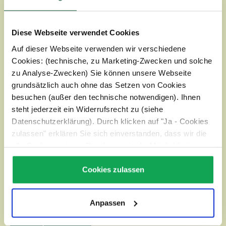
Diese Webseite verwendet Cookies
WILHELM EGLE GMBH
Auf dieser Webseite verwenden wir verschiedene
Cookies: (technische, zu Marketing-Zwecken und solche
ÜBER EGLE
zu Analyse-Zwecken) Sie können unsere Webseite
grundsätzlich auch ohne das Setzen von Cookies
besuchen (außer den technische notwendigen). Ihnen
RECHTLICHE HINWEISE
steht jederzeit ein Widerrufsrecht zu (siehe
Datenschutzerklärung). Durch klicken auf "Ja - Cookies
SERVICE
zulassen" erklären Sie sich einverstanden, dass wir die
alle Cookies setzen. Details, sowie die Möglichkeit zum
Widerruf finden Sie unter:
Datenschutz
KONTAKT
Cookies zulassen
NEWSLETTER
Anpassen
Vertrag widerrufen